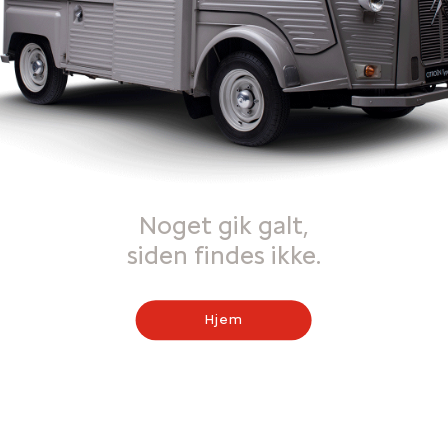
Noget gik galt,
siden findes ikke.
Hjem