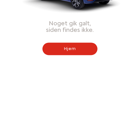
Noget gik galt,
siden findes ikke.
Hjem