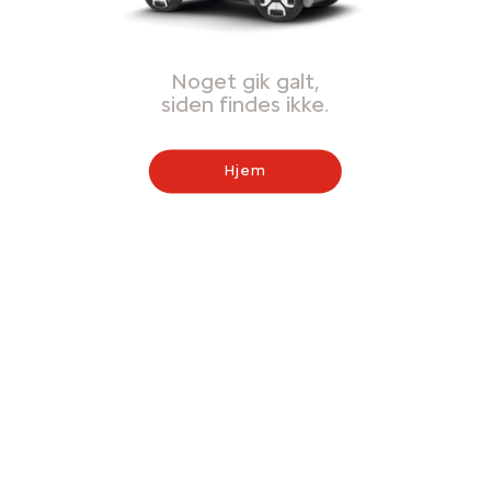
Noget gik galt,
siden findes ikke.
Hjem