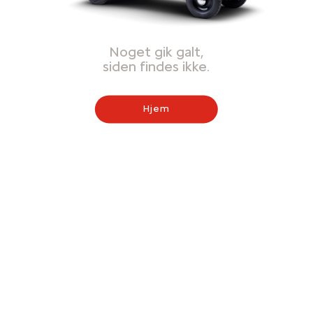
Noget gik galt,
siden findes ikke.
Hjem