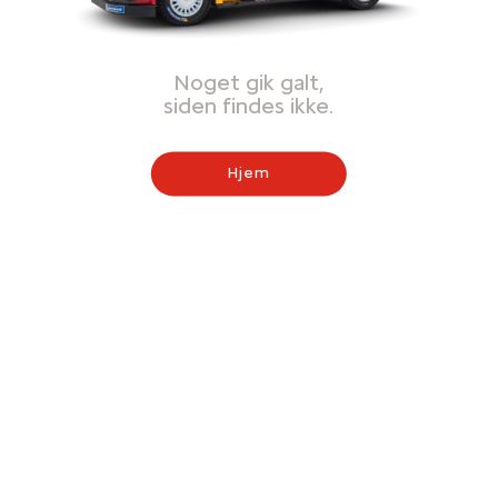
Noget gik galt,
siden findes ikke.
Hjem