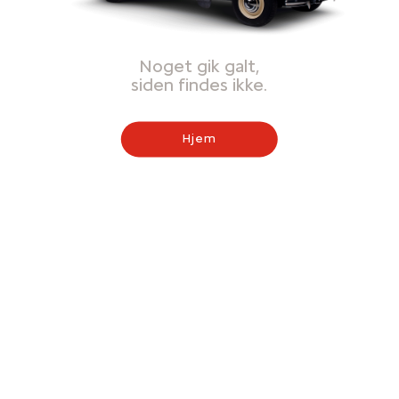
Noget gik galt,
siden findes ikke.
Hjem