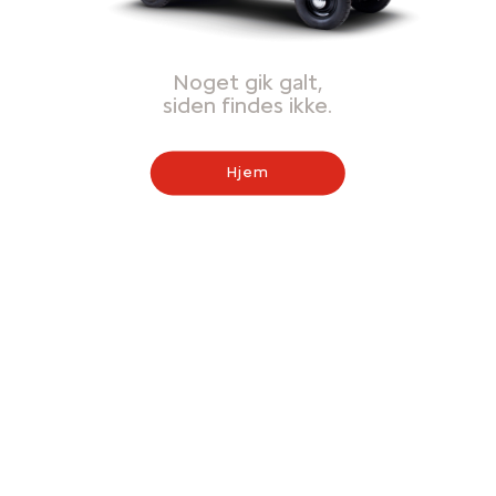
Noget gik galt,
siden findes ikke.
Hjem