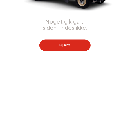
Noget gik galt,
siden findes ikke.
Hjem