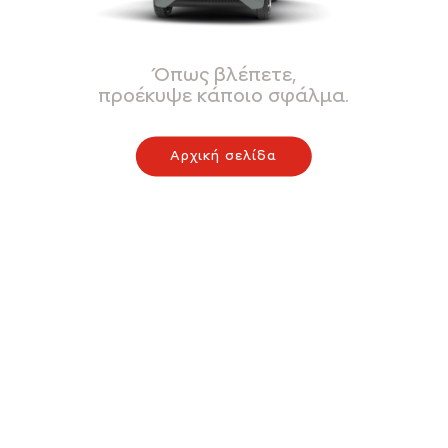
Όπως βλέπετε,
προέκυψε κάποιο σφάλμα.
Αρχική σελίδα