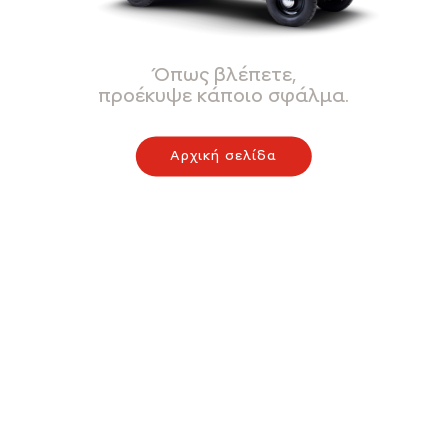
Όπως βλέπετε,
προέκυψε κάποιο σφάλμα.
Αρχική σελίδα