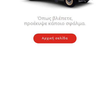
Όπως βλέπετε,
προέκυψε κάποιο σφάλμα.
Αρχική σελίδα