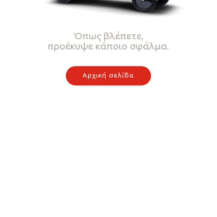
Όπως βλέπετε,
προέκυψε κάποιο σφάλμα.
Αρχική σελίδα