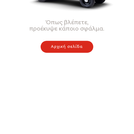
Όπως βλέπετε,
προέκυψε κάποιο σφάλμα.
Αρχική σελίδα