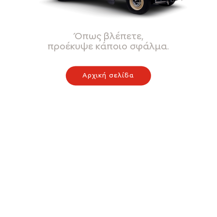
Όπως βλέπετε,
προέκυψε κάποιο σφάλμα.
Αρχική σελίδα