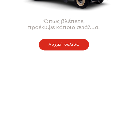
Όπως βλέπετε,
προέκυψε κάποιο σφάλμα.
Αρχική σελίδα