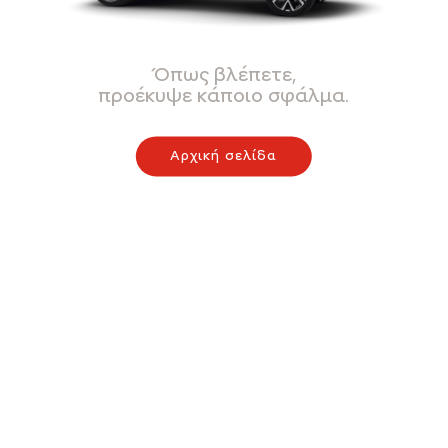
Όπως βλέπετε,
προέκυψε κάποιο σφάλμα.
Αρχική σελίδα