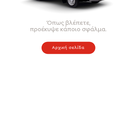
Όπως βλέπετε,
προέκυψε κάποιο σφάλμα.
Αρχική σελίδα