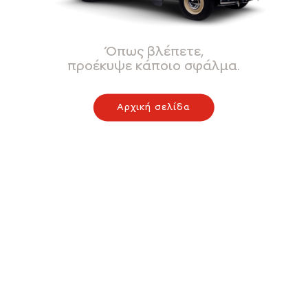
Όπως βλέπετε,
προέκυψε κάποιο σφάλμα.
Αρχική σελίδα