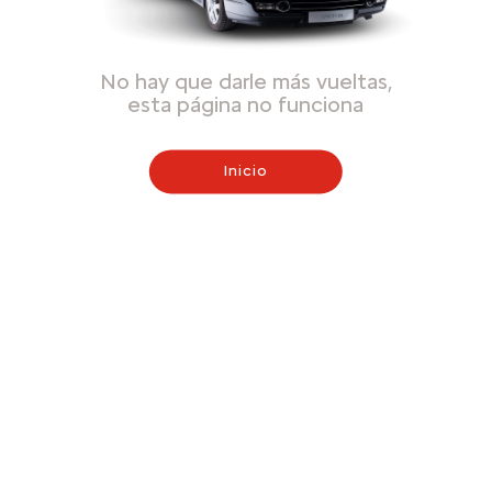
No hay que darle más vueltas,
esta página no funciona
Inicio