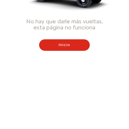
No hay que darle más vueltas,
esta página no funciona
Inicio