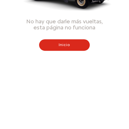
No hay que darle más vueltas,
esta página no funciona
Inicio