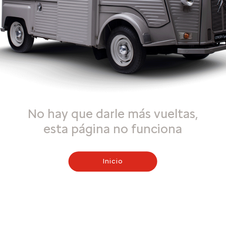
No hay que darle más vueltas,
esta página no funciona
Inicio