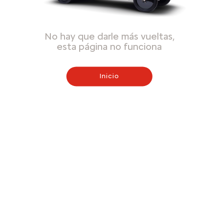
No hay que darle más vueltas,
esta página no funciona
Inicio