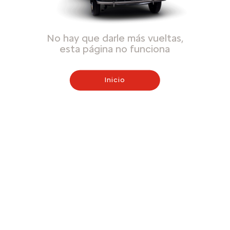
No hay que darle más vueltas,
esta página no funciona
Inicio