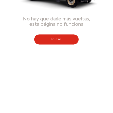
No hay que darle más vueltas,
esta página no funciona
Inicio