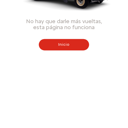
No hay que darle más vueltas,
esta página no funciona
Inicio