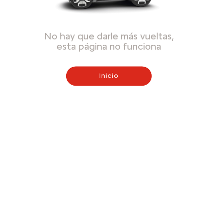
No hay que darle más vueltas,
esta página no funciona
Inicio