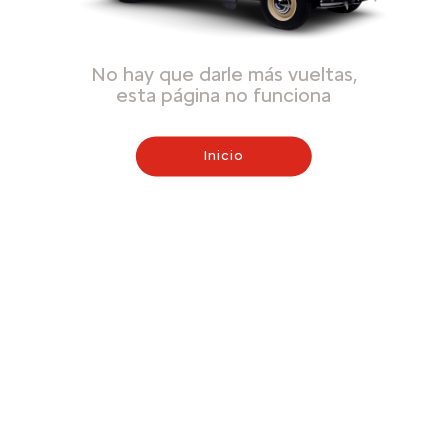
No hay que darle más vueltas,
esta página no funciona
Inicio