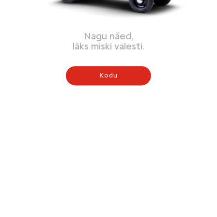
Nagu näed,
läks miski valesti.
Kodu