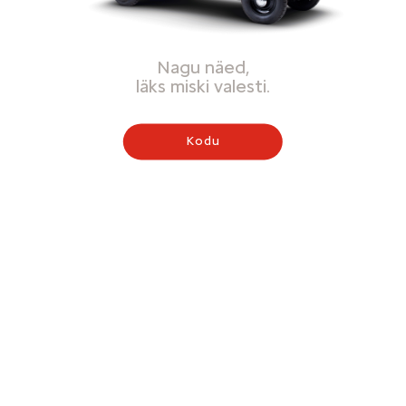
Nagu näed,
läks miski valesti.
Kodu