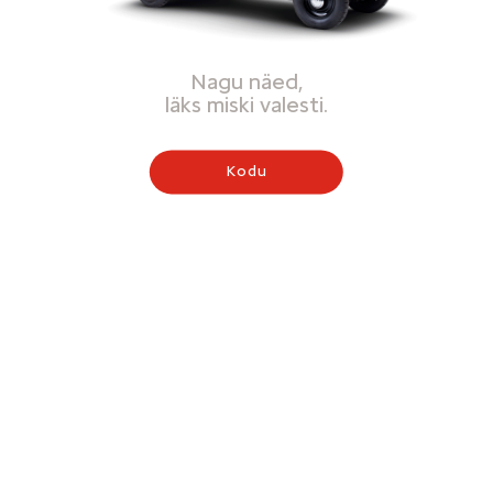
Nagu näed,
läks miski valesti.
Kodu