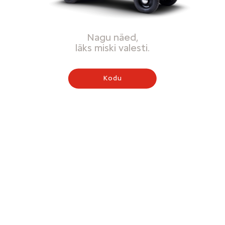
Nagu näed,
läks miski valesti.
Kodu