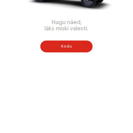
Nagu näed,
läks miski valesti.
Kodu