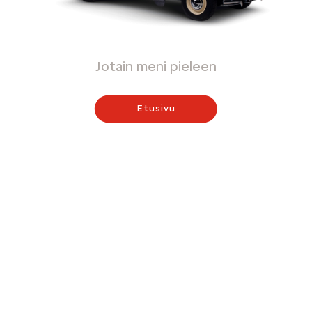
Jotain meni pieleen
Etusivu