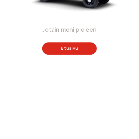
Jotain meni pieleen
Etusivu