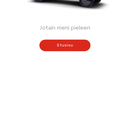
Jotain meni pieleen
Etusivu