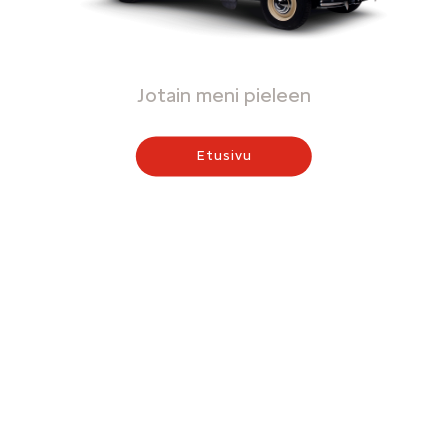
Jotain meni pieleen
Etusivu