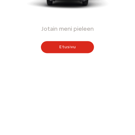
Jotain meni pieleen
Etusivu