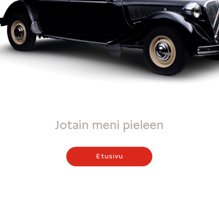
Jotain meni pieleen
Etusivu