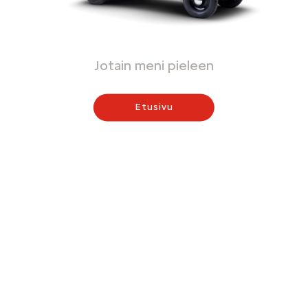
Jotain meni pieleen
Etusivu