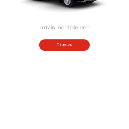
Jotain meni pieleen
Etusivu