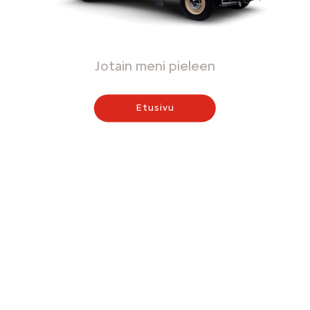
Jotain meni pieleen
Etusivu