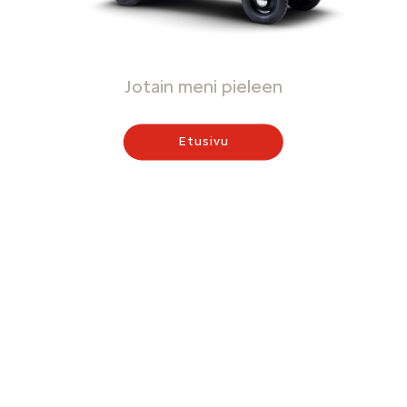
Jotain meni pieleen
Etusivu