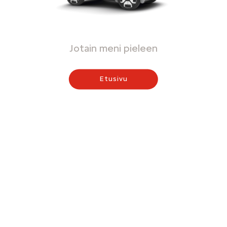
Jotain meni pieleen
Etusivu