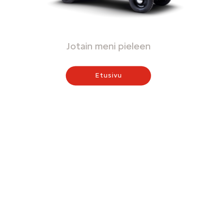
Jotain meni pieleen
Etusivu