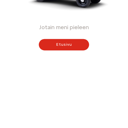
Jotain meni pieleen
Etusivu