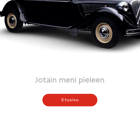
Jotain meni pieleen
Etusivu