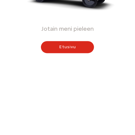
Jotain meni pieleen
Etusivu