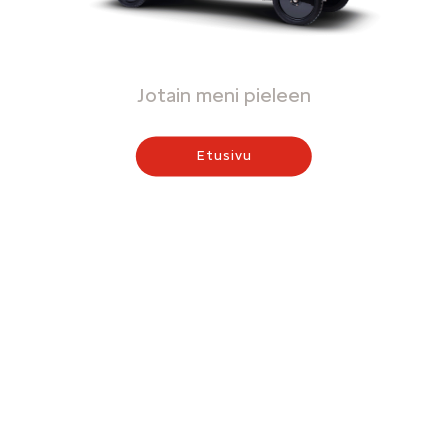
Jotain meni pieleen
Etusivu