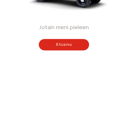
Jotain meni pieleen
Etusivu